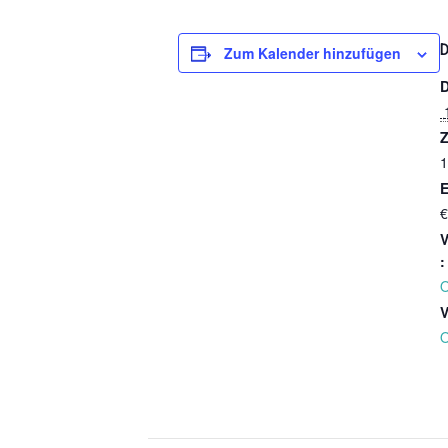
Zum Kalender hinzufügen
Z
1
E
€
V
:
O
V
O