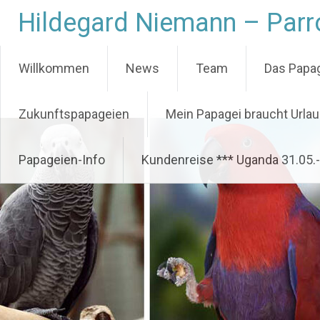
Zum
Hildegard Niemann – Parro
Inhalt
springen
Willkommen
News
Team
Das Papag
Zukunftspapageien
Mein Papagei braucht Urla
Papageien-Info
Kundenreise *** Uganda 31.05.