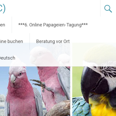
C)
nen
***6. Online Papageien-Tagung***
ine buchen
Beratung vor Ort
Deutsch