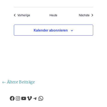
Veranstaltungen
Veranstaltun
Vorherige
Heute
Nächste
Kalender abonnieren
Beitragsnavigation
←
Ältere Beiträge
Facebook
Instagram
YouTube
Vimeo
Telegram
WhatsApp