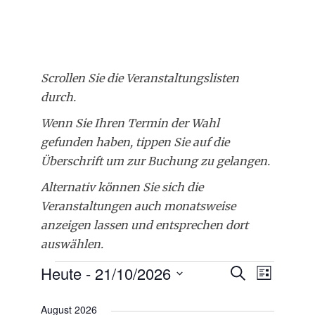
Scrollen Sie die Veranstaltungslisten
durch.
Wenn Sie Ihren Termin der Wahl
gefunden haben, tippen Sie auf die
Überschrift um zur Buchung zu gelangen.
Alternativ können Sie sich die
Veranstaltungen auch monatsweise
anzeigen lassen und entsprechen dort
auswählen.
Veranstaltungen
Heute
 - 
21/10/2026
Veranstal
Verans
Suche
Liste
Datum
Ansich
Suche
wählen.
August 2026