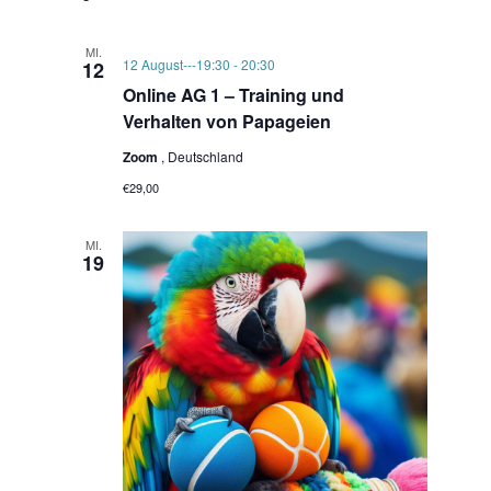
Naviga
und
Ansichten
MI.
12 August---19:30
-
20:30
12
Navigatio
Online AG 1 – Training und
Verhalten von Papageien
Zoom
, Deutschland
€29,00
MI.
19