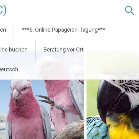
C)
nen
***6. Online Papageien-Tagung***
ine buchen
Beratung vor Ort
Deutsch