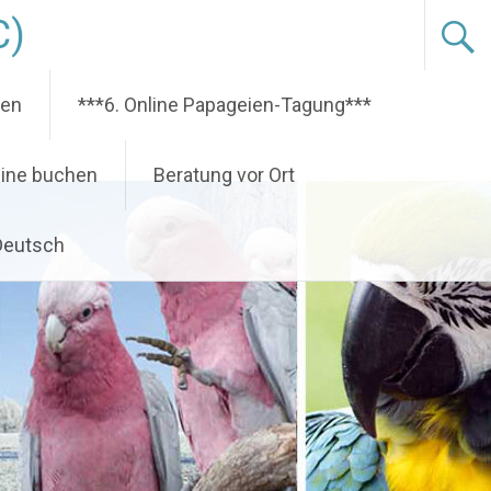
C)
nen
***6. Online Papageien-Tagung***
ine buchen
Beratung vor Ort
Deutsch