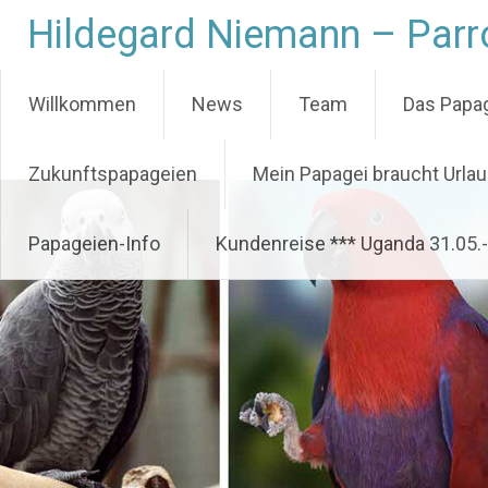
Zum
Hildegard Niemann – Parro
Inhalt
springen
Willkommen
News
Team
Das Papag
Zukunftspapageien
Mein Papagei braucht Urla
Papageien-Info
Kundenreise *** Uganda 31.05.