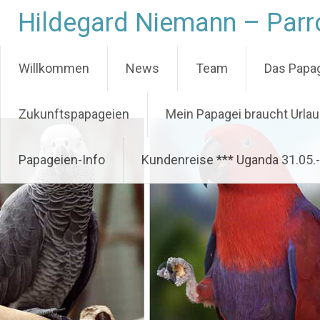
Zum
Hildegard Niemann – Parro
Inhalt
springen
Willkommen
News
Team
Das Papag
Zukunftspapageien
Mein Papagei braucht Urla
Papageien-Info
Kundenreise *** Uganda 31.05.