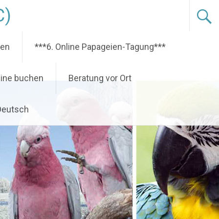
C)
nen
***6. Online Papageien-Tagung***
ine buchen
Beratung vor Ort
Deutsch