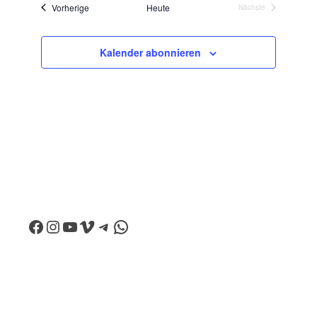
Veranstaltungen
Vorherige
Heute
Nächste
Veranstaltungen
Kalender abonnieren
Facebook
Instagram
YouTube
Vimeo
Telegram
WhatsApp