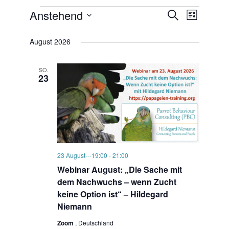
Veranstaltungen
Anstehend
Veranstal
Verans
Suche
Liste
Datum
Ansich
Suche
wählen.
August 2026
Naviga
und
Ansichten
SO.
23
Navigatio
23 August---19:00
-
21:00
Webinar August: „Die Sache mit
dem Nachwuchs – wenn Zucht
keine Option ist“ – Hildegard
Niemann
Zoom
, Deutschland